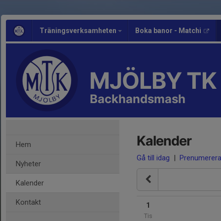
Träningsverksamheten
Boka banor - Matchi
MJÖLBY TK
Backhandsmash
Kalender
Hem
Gå till idag
|
Prenumerer
Nyheter
Kalender
Kontakt
1
Tis