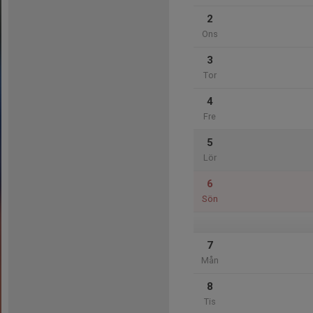
2
Ons
3
Tor
4
Fre
5
Lör
6
Sön
7
Mån
8
Tis