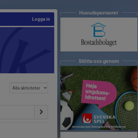
Huvudsponsorer
Logga in
Stötta oss genom