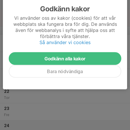
Lör
Godkänn kakor
18
Vi använder oss av kakor (cookies) för att vår
Sön
webbplats ska fungera bra för dig. De används
även för webbanalys i syfte att hjälpa oss att
v.21
förbättra våra tjänster.
19
Så använder vi cookies
Mån
20
Godkänn alla kakor
Tis
Bara nödvändiga
21
Ons
22
Tor
23
Fre
24