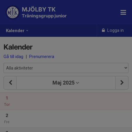
MJÖLBY TK
Träningsgrupp junior
Logga in
Kalender
Kalender
Gå till idag
|
Prenumerera
Maj 2025
1
Tor
2
Fre