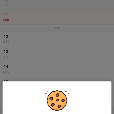
Lör
11
Sön
v.20
12
Mån
13
Tis
14
Ons
15
Tor
16
Fre
17