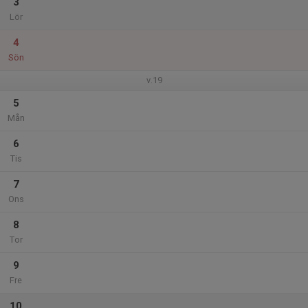
3
Lör
4
Sön
v.19
5
Mån
6
Tis
7
Ons
8
Tor
9
Fre
10