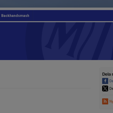
Backhandsmash
Dela 
De
De
Ny