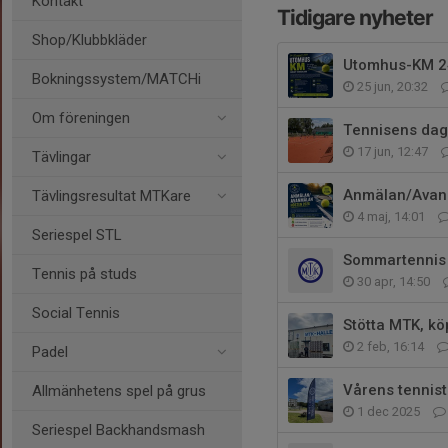
Kontakt
Tidigare nyheter
Shop/Klubbkläder
Utomhus-KM 24
Bokningssystem/MATCHi
25 jun, 20:32
Om föreningen
Tennisens dag
17 jun, 12:47
Tävlingar
Anmälan/Avanm
Tävlingsresultat MTKare
4 maj, 14:01
Seriespel STL
Sommartennis 
Tennis på studs
30 apr, 14:50
Social Tennis
Stötta MTK, kö
2 feb, 16:14
Padel
Vårens tennist
Allmänhetens spel på grus
1 dec 2025
Seriespel Backhandsmash