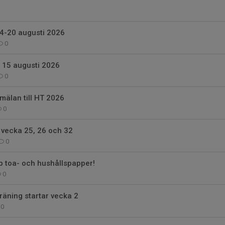
-20 augusti 2026
0
 15 augusti 2026
0
älan till HT 2026
0
vecka 25, 26 och 32
0
p toa- och hushållspapper!
0
räning startar vecka 2
0