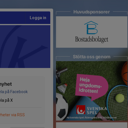
Huvudsponsorer
Logga in
Stötta oss genom
nyhet
la på Facebook
la på X
heter via RSS