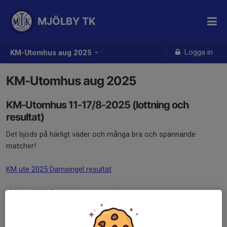
MJÖLBY TK
Logga in
KM-Utomhus aug 2025
KM-Utomhus aug 2025
KM-Utomhus 11-17/8-2025 (lottning och
resultat)
Det bjöds på härligt väder och många bra och spännande
matcher!
KM ute 2025 Damsingel resultat
KM Ute 2025 Dubbel Motion resultat
KM Ute 2025 Generationsdubbel resultat