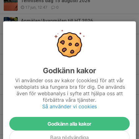
Tennisens dag 15 augusti 2026
17 jun, 12:47
0
Anmälan/Avanmälan till HT 2026
4 maj, 14:01
0
Sommartennis vecka 25, 26 och 32
30 apr, 14:50
0
Stötta MTK, köp toa- och hushållspapper!
2 feb, 16:14
0
Godkänn kakor
Vi använder oss av kakor (cookies) för att vår
Vårens tennisträning startar vecka 2
webbplats ska fungera bra för dig. De används
1 dec 2025
0
även för webbanalys i syfte att hjälpa oss att
förbättra våra tjänster.
Social Tennis (dubbelspel) varje fredag
Så använder vi cookies
2 jan 2025
0
Välkommen till vår nya hemsida
Godkänn alla kakor
28 dec 2022
0
Bara nödvändiga