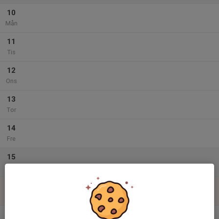
10
Mån
11
Tis
12
Ons
13
Tor
14
Fre
15
Lör
16
Sön
v.34