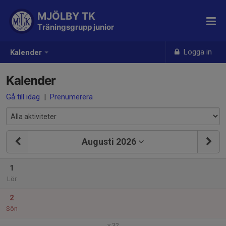
MJÖLBY TK
Träningsgrupp junior
Logga in
Kalender
Kalender
Gå till idag
|
Prenumerera
Augusti 2026
1
Lör
2
Sön
v.32