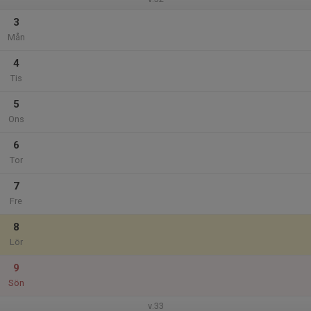
3
Mån
4
Tis
5
Ons
6
Tor
7
Fre
8
Lör
9
Sön
v.33