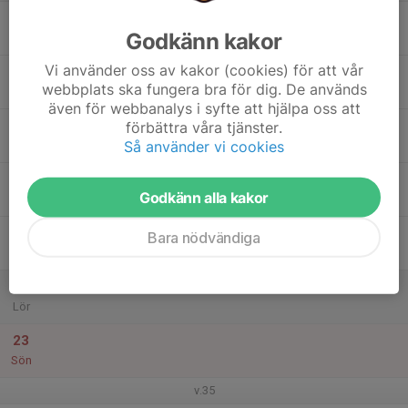
17
Godkänn kakor
Mån
Vi använder oss av kakor (cookies) för att vår
18
webbplats ska fungera bra för dig. De används
Tis
även för webbanalys i syfte att hjälpa oss att
19
förbättra våra tjänster.
Så använder vi cookies
Ons
20
Godkänn alla kakor
Tor
21
Bara nödvändiga
Fre
22
Lör
23
Sön
v.35