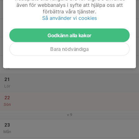
även för webbanalys i syfte att hjälpa oss att
17
förbättra våra tjänster.
Tis
Så använder vi cookies
18
Ons
Godkänn alla kakor
19
Bara nödvändiga
Tor
20
Fre
21
Lör
22
Sön
v.9
23
Mån