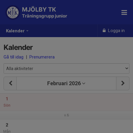
MJÖLBY TK
Träningsgrupp junior
Logga in
Kalender
Kalender
Gå till idag
|
Prenumerera
Februari 2026
1
Sön
v.6
2
Mån