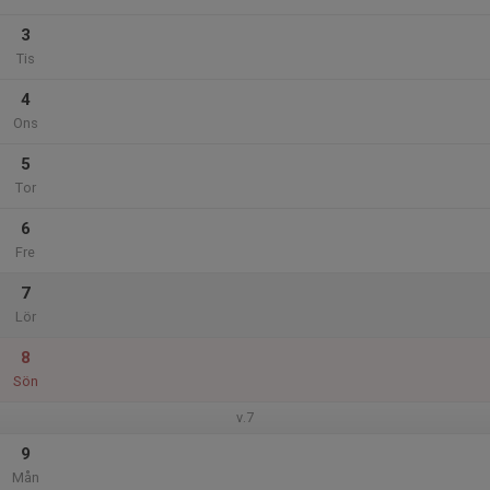
3
Tis
4
Ons
5
Tor
6
Fre
7
Lör
8
Sön
v.7
9
Mån