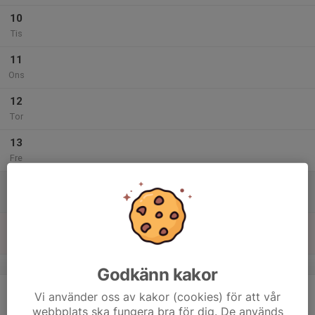
10
Tis
11
Ons
12
Tor
13
Fre
14
Lör
15
Sön
v.8
Godkänn kakor
16
Vi använder oss av kakor (cookies) för att vår
Mån
webbplats ska fungera bra för dig. De används