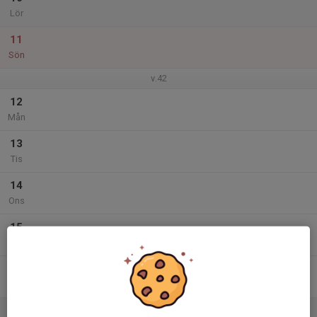
Lör
11
Sön
v.42
12
Mån
13
Tis
14
Ons
15
Tor
16
Fre
17