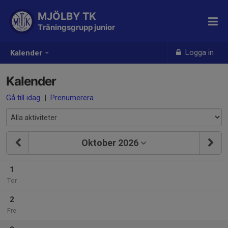
MJÖLBY TK
Träningsgrupp junior
Logga in
Kalender
Kalender
Gå till idag
|
Prenumerera
Oktober 2026
1
Tor
2
Fre