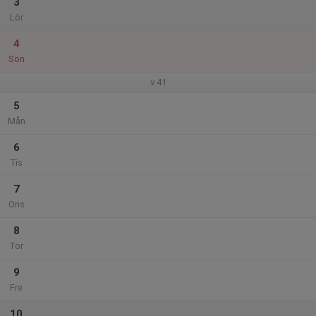
3
Lör
4
Sön
v.41
5
Mån
6
Tis
7
Ons
8
Tor
9
Fre
10