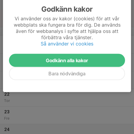
Lör
Godkänn kakor
18
Vi använder oss av kakor (cookies) för att vår
Sön
webbplats ska fungera bra för dig. De används
även för webbanalys i syfte att hjälpa oss att
v.43
förbättra våra tjänster.
19
Så använder vi cookies
Mån
20
Godkänn alla kakor
Tis
Bara nödvändiga
21
Ons
22
Tor
23
Fre
24