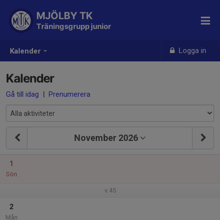
MJÖLBY TK
Träningsgrupp junior
Logga in
Kalender
Kalender
Gå till idag
|
Prenumerera
November 2026
1
Sön
v.45
2
Mån