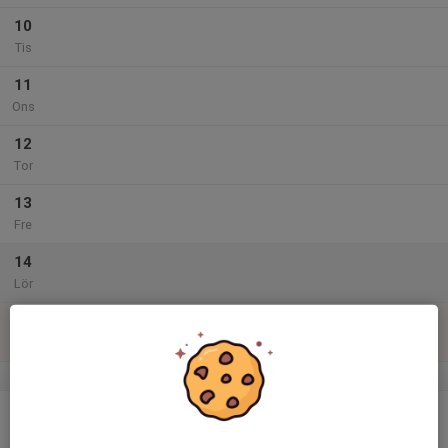
10
Tis
11
Ons
12
Tor
13
Fre
14
Lör
15
Sön
v.47
16
Mån