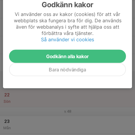
Godkänn kakor
17
Tis
Vi använder oss av kakor (cookies) för att vår
webbplats ska fungera bra för dig. De används
18
även för webbanalys i syfte att hjälpa oss att
Ons
förbättra våra tjänster.
Så använder vi cookies
19
Tor
Godkänn alla kakor
20
Fre
Bara nödvändiga
21
Lör
22
Sön
v.48
23
Mån