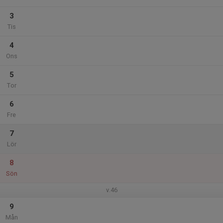
3
Tis
4
Ons
5
Tor
6
Fre
7
Lör
8
Sön
v.46
9
Mån